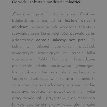
Od wielu lat kształcimy dzieci i młodzież
„Oświata-Lingwista” Nadbałtyckie Centrum
Edukacji Sp. z o.o. od lat
kształci dzieci i
młodzież
, wspierając ich wrodzone talenty i
rozwijając wszystkie umiejętności, pozwalając im
jednocześnie
odnosić sukcesy bez presji
. To
jedna z najlepiej ocenianych placówek
oświatowych, działających na terenie kilku
województw Polski Północnej. Prowadzone
przedszkole, szkoła podstawowa, gimnazjum,
liceum akademickie oraz szkoły medyczne w
Gdańsku, kształcące w kilkunastu kierunkach,
dają dzieciom oraz młodzieży zarówno solidne
podstawy edukacyjne, poszukiwany na rynku
pracy zawód, jak i przygotowują do możliwości
funkcjonowania nie tylko w Polsce, ale i w całej