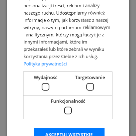
personalizacji treści, reklam i analizy
naszego ruchu. Udostępniamy również
informacje o tym, jak korzystasz z naszej
AKADEMICKIE LICEUM
witryny, naszym partnerom reklamowym
OGÓLNOKSZTAŁCĄCE LINGWISTA
i analitycznym, którzy mogą łączyć je z
innymi informacjami, które im
przekazałeś lub które zebrali w wyniku
GDAŃSKIE SZKOŁY MEDYCZNE I
korzystania przez Ciebie z ich usług.
ADMINISTRACJI
Polityka prywatności
Wydajność
Targetowanie
STUDIUM PRACOWNIKÓW
MEDYCZNYCH I SPOŁECZNYCH
Funkcjonalność
GDAŃSKA PORADNIA
PSYCHOLOGICZNO - PEDAGOGICZNA
LINGWISTA
AKCEPTUJ WSZYSTKIE