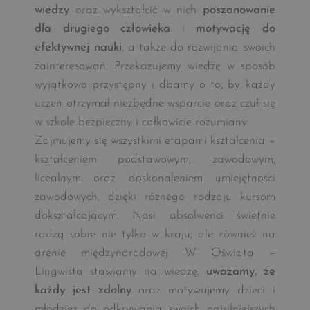
wiedzy
oraz wykształcić w nich
poszanowanie
dla drugiego człowieka
i
motywację do
efektywnej nauki
, a także do rozwijania swoich
zainteresowań. Przekazujemy wiedzę w sposób
wyjątkowo przystępny i dbamy o to, by każdy
uczeń otrzymał niezbędne wsparcie oraz czuł się
w szkole bezpieczny i całkowicie rozumiany.
Zajmujemy się wszystkimi etapami kształcenia –
kształceniem podstawowym, zawodowym,
licealnym oraz doskonaleniem umiejętności
zawodowych, dzięki różnego rodzaju kursom
dokształcającym. Nasi absolwenci świetnie
radzą sobie nie tylko w kraju, ale również na
arenie międzynarodowej. W Oświata –
Lingwista stawiamy na wiedzę,
uważamy, że
każdy jest zdolny
oraz motywujemy dzieci i
młodzież do odkrywania swoich najsilniejszych